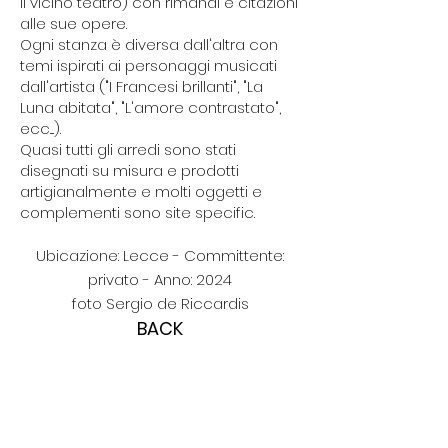
il vicino teatro) con rimandi e citazioni
alle sue opere.
Ogni stanza è diversa dall'altra con
temi ispirati ai personaggi musicati
dall'artista ("I Francesi brillanti", "La
Luna abitata", "L'amore contrastato",
ecc....).
Quasi tutti gli arredi sono stati
disegnati su misura e prodotti
artigianalmente e molti oggetti e
complementi sono site specific.
Ubicazione: Lecce - Committente:
privato - Anno: 2024
foto Sergio de Riccardis
BACK